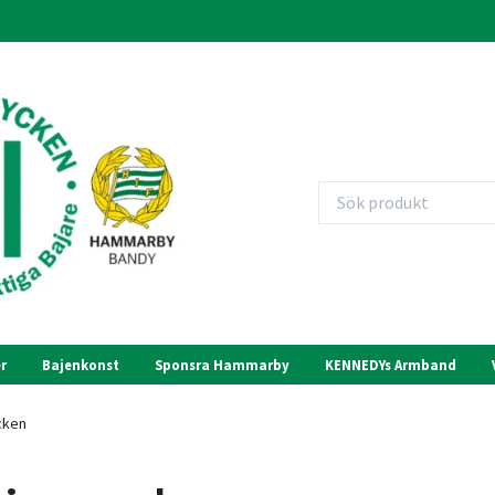
r
Bajenkonst
Sponsra Hammarby
KENNEDYs Armband
cken