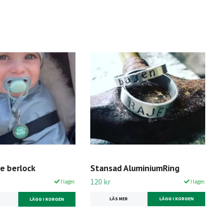
e berlock
Stansad AluminiumRing
120 kr
I lager.
I lager.
LÄS MER
LÄGG I KORGEN