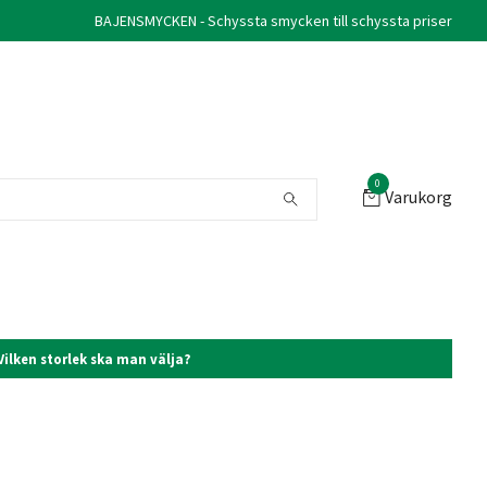
BAJENSMYCKEN - Schyssta smycken till schyssta priser
0
Varukorg
Vilken storlek ska man välja?