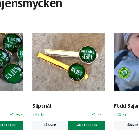
ajensmycken
Slipsnål
Född Bajar
149 kr
120 kr
I lager.
I lager.
G I KORGEN
LÄS MER
LÄGG I KORGEN
LÄS MER