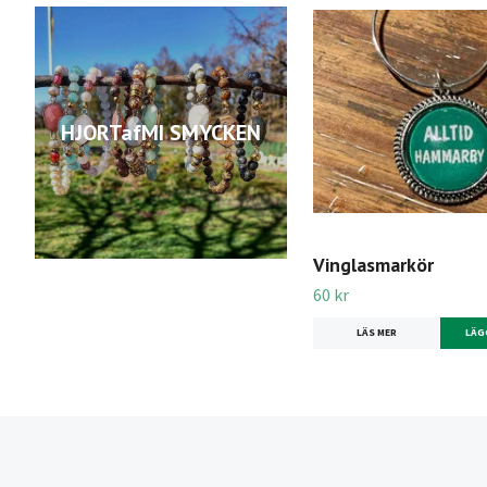
HJORTafMI SMYCKEN
Vinglasmarkör
60 kr
LÄS MER
LÄG