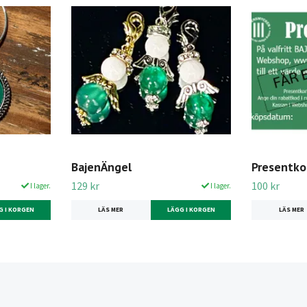
BajenÄngel
Presentko
129 kr
100 kr
I lager.
I lager.
G I KORGEN
LÄS MER
LÄGG I KORGEN
LÄS MER