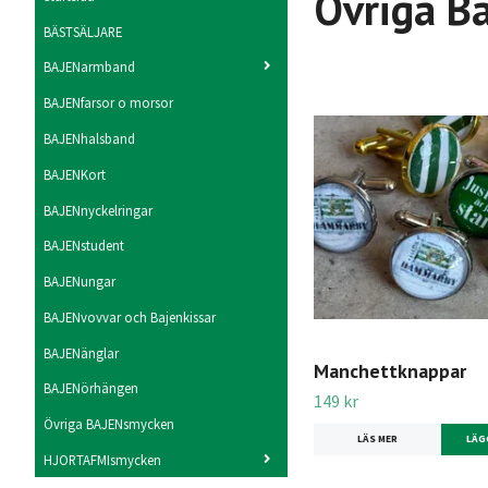
Övriga B
BÄSTSÄLJARE
BAJENarmband
BAJENfarsor o morsor
BAJENhalsband
BAJENKort
BAJENnyckelringar
BAJENstudent
BAJENungar
BAJENvovvar och Bajenkissar
BAJENänglar
Manchettknappar
BAJENörhängen
149 kr
Övriga BAJENsmycken
LÄS MER
LÄG
HJORTAFMIsmycken