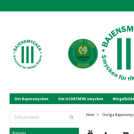
Om Bajensmycken
Om HJORTAFMI smycken
Mingelbilde
Hem
Övriga Bajensmy
Startsida