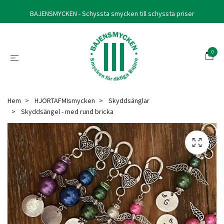
BAJENSMYCKEN - Schyssta smycken till schyssta priser
0
Hem
HJORTAFMIsmycken
Skyddsänglar
Skyddsängel - med rund bricka