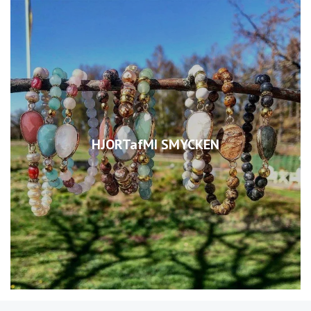
HJORTafMI SMYCKEN