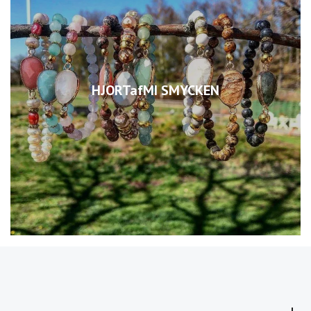
HJORTafMI SMYCKEN