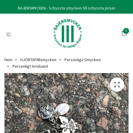
BAJENSMYCKEN - Schyssta smycken till schyssta priser
0
Hem
HJORTAFMIsmycken
Personliga Smycken
Personligt Armband