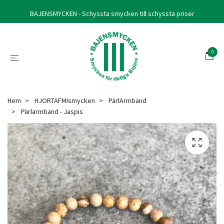
BAJENSMYCKEN - Schyssta smycken till schyssta priser
0
Hem
HJORTAFMIsmycken
PärlArmband
Pärlarmband - Jaspis