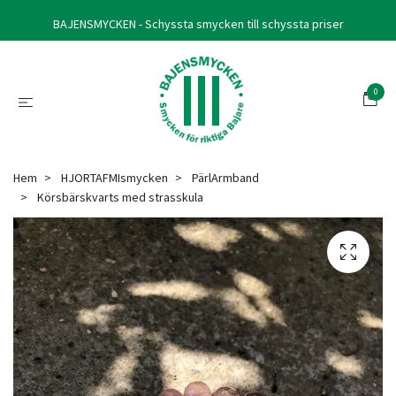
BAJENSMYCKEN - Schyssta smycken till schyssta priser
0
Hem
HJORTAFMIsmycken
PärlArmband
Körsbärskvarts med strasskula