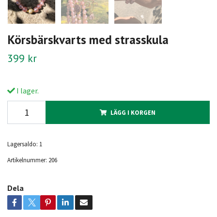
Körsbärskvarts med strasskula
399 kr
I lager.
LÄGG I KORGEN
Lagersaldo:
1
Artikelnummer:
206
Dela