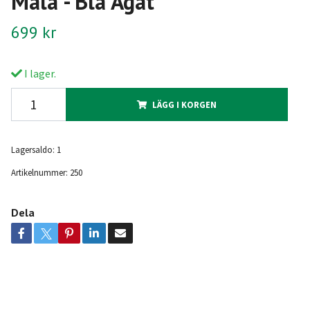
Mala - Blå Agat
699 kr
I lager.
LÄGG I KORGEN
Lagersaldo:
1
Artikelnummer:
250
Dela