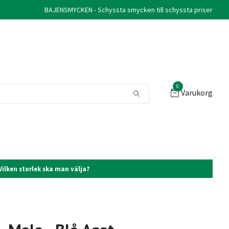
BAJENSMYCKEN - Schyssta smycken till schyssta priser
0
Varukorg
Vilken storlek ska man välja?