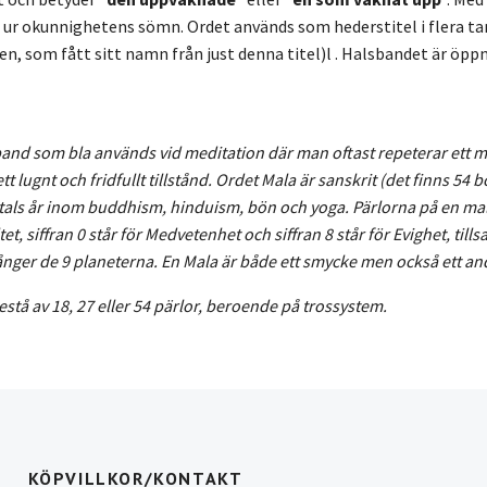
ur okunnighetens sömn. Ordet används som hederstitel i flera ta
, som fått sitt namn från just denna titel)l . Halsbandet är öppni
band som bla används vid meditation där man oftast repeterar ett mant
ett lugnt och fridfullt tillstånd. Ordet Mala är sanskrit (det finns 5
tals år inom buddhism, hinduism, bön och yoga. Pärlorna på en mala b
lltet, siffran 0 står för Medvetenhet och siffran 8 står för Evighet, ti
nger de 9 planeterna. En Mala är både ett smycke men också ett and
stå av 18, 27 eller 54 pärlor, beroende på trossystem.
KÖPVILLKOR/KONTAKT