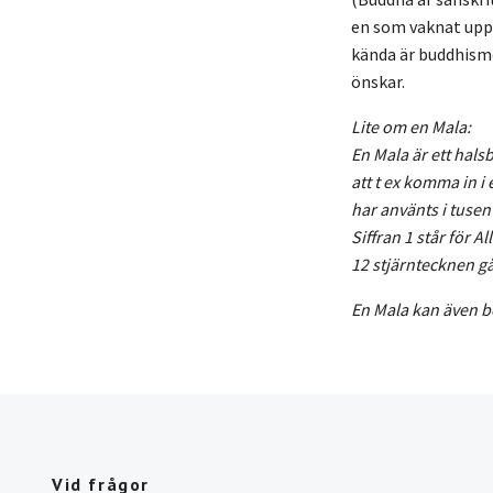
en som vaknat upp 
kända är buddhismen
önskar.
Lite om en Mala:
En Mala är ett hals
att t ex komma in i 
har använts i tusen
Siffran 1 står för A
12 stjärntecknen gå
En Mala kan även be
Vid frågor