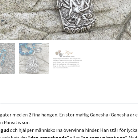
gater med en 2 fina hängen. En stor maffig Ganesha (Ganesha är 
n Parvatis son.
 gud
och hjälper människorna övervinna hinder. Han står för lyck
t och betyder “
den uppvaknade
” eller “
en som vaknat upp
”. Me