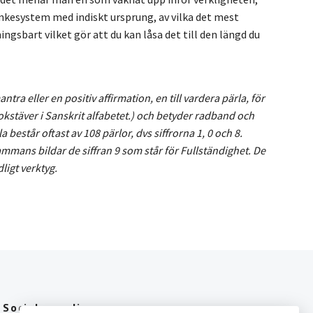
nkesystem med indiskt ursprung, av vilka det mest
ngsbart vilket gör att du kan låsa det till den längd du
ra eller en positiv affirmation, en till vardera pärla, för
4 bokstäver i Sanskrit alfabetet.) och betyder radband och
estår oftast av 108 pärlor, dvs siffrorna 1, 0 och 8.
llsammans bildar de siffran 9 som står för Fullständighet. De
ligt verktyg.
Sociala medier