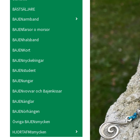
BÄSTSÄLJARE
BAJENarmband
BAJENfarsor o morsor
BAJENhalsband
BAJENKort
BAJENnyckelringar
BAJENstudent
BAJENungar
BAJENvovvar och Bajenkissar
BAJENänglar
BAJENörhängen
Övriga BAJENsmycken
HJORTAFMIsmycken