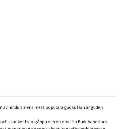
en av hinduismens mest populära gudar. Han är guden
a och skänker framgång.) och en rund fin Buddhaberlock
d det menar man en som vaknat upp inför verkligheten,