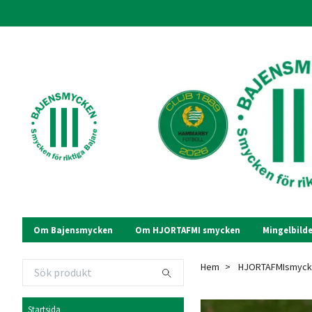
Om Bajensmycken
Om HJORTAFMI smycken
Mingelbilde
Hem
HJORTAFMIsmyck
Startsida