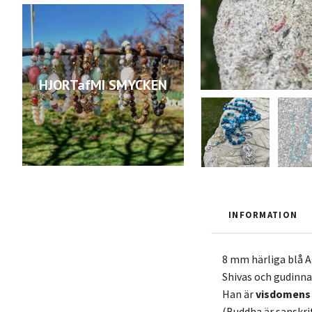
HJORTafMI SMYCKEN
INFORMATION
8 mm härliga blå A
Shivas och gudinna
Han är
visdomens
(Buddha är sanskri