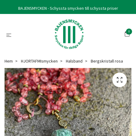
BAJENSMYCKEN - Schyssta smycken till schyssta priser
0
Hem
HJORTAFMIsmycken
Halsband
Bergskristall rosa