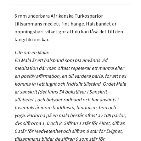
6 mm underbara Afrikanska Turkospärlor
tillsammans med ett fint hänge. Halsbandet är
öppningsbart vilket gör att du kan låsa det till den
längd du önskar.
Lite om en Mala:
En Mala är ett halsband som bla används vid
meditation där man oftast repeterar ett mantra eller
en positiv affirmation, en till vardera pärla, för att t ex
komma in i ett lugnt och fridfullt tillstånd. Ordet Mala
är sanskrit (det finns 54 bokstäver i Sanskrit
alfabetet.) och betyder radband och har använts i
tusentals år inom buddhism, hinduism, bön och
yoga. Pärlorna på en mala består oftast av 108 pärlor,
dvs siffrorna 1, 0 och 8. Siffran 1 står för Alltet, siffran
0 står för Medvetenhet och siffran 8 står för Evighet,
tillsammans bildar de siffran 9 som står för