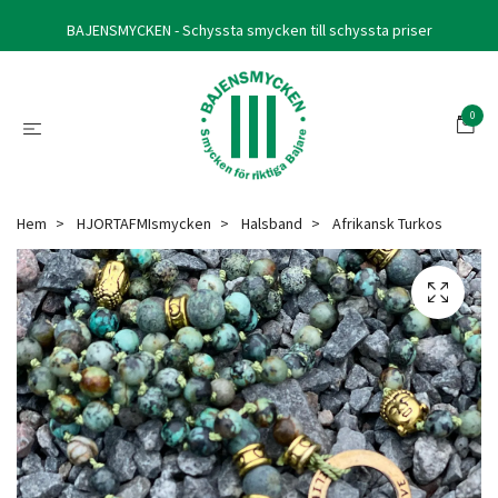
BAJENSMYCKEN - Schyssta smycken till schyssta priser
0
Hem
HJORTAFMIsmycken
Halsband
Afrikansk Turkos