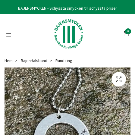
BAJENSMYCKEN - Schyssta smycken till schyssta priser
0
Hem
BajenHalsband
Rund ring