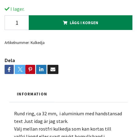
I lager.
LÄGG I KORGEN
Artikelnummer:
Kulkedja
Dela
INFORMATION
Rund ring, ca 32 mm, i aluminium med handstansad
text Just idag är jag stark.
Välj mellan rostfri kulkedja som kan kortas till
valfri längd eller svart mjukt bomullsband i