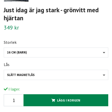
Just idag är jag stark - grönvitt med
hjärtan
349 kr
Storlek
16 CM (BARN)
Lås
SLÄTT MAGNETLÅS
I lager.
LÄGG I KORGEN