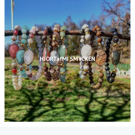
HJORTafMI SMYCKEN