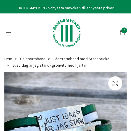
BAJENSMYCKEN - Schyssta smycken till schyssta priser
0
Hem
BajenArmband
Läderarmband med Stansbricka
Just idag är jag stark - grönvitt med hjärtan