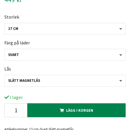
Storlek
17 CM
Färg på läder
SVART
Lås
SLÄTT MAGNETLÅS
I lager.
LÄGG I KORGEN
Artikelnummer:
17-cm-Svart-Slätt-magnetlås