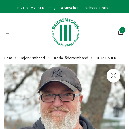
BAJENSMYCKEN - Schyssta smycken till schyssta priser
0
Hem
BajenArmband
Breda läderarmband
BEJA HAJEN